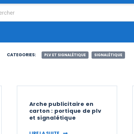
Chercher :
CATEGORIES:
PLV ET SIGNALÉTIQUE
SIGNALÉTIQUE
Arche publicitaire en
carton : portique de plv
et signalétique
ENTREPRISES ET LES COLLECTIVITÉS
ARCHE PUBLICITAIRE EN CARTON
LIRE LA SUITE