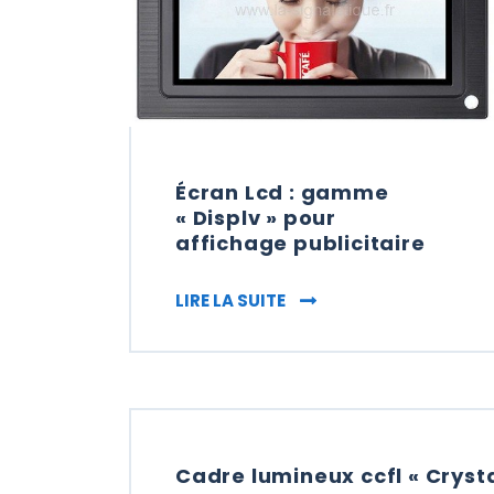
Écran Lcd : gamme
« Displv » pour
affichage publicitaire
ÉCRAN LCD : GAMME « D
LIRE LA SUITE
Cadre lumineux ccfl « Crystal