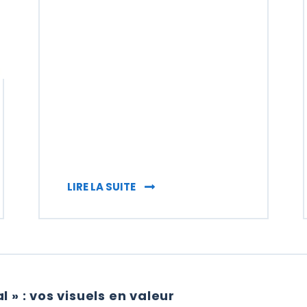
ISPLV » POUR AFFICHAGE PUBLICITAIRE
STOP TROTTOIR : AFFICHAGE PU
LIRE LA SUITE
 » : vos visuels en valeur