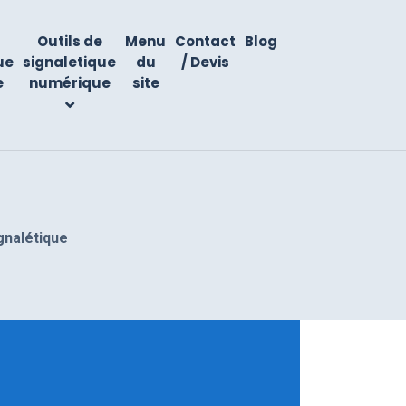
Outils de
Menu
Contact
Blog
ue
signaletique
du
/ Devis
e
numérique
site
ignalétique