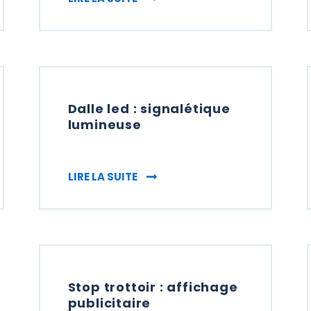
Dalle led : signalétique
lumineuse
CITAIRE : AFFICHAGE MOBILE
DALLE LED : SIGNALÉTIQUE LUMI
LIRE LA SUITE
Stop trottoir : affichage
publicitaire