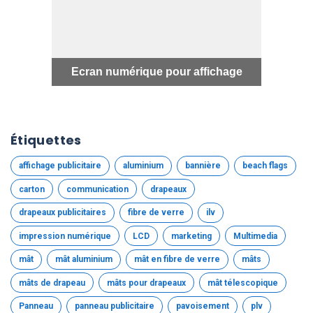
Mât 
Ecran numérique pour affichage
Étiquettes
affichage publicitaire
aluminium
bannière
beach flags
carton
communication
drapeaux
drapeaux publicitaires
fibre de verre
ilv
impression numérique
LCD
marketing
Multimedia
mât
mât aluminium
mât en fibre de verre
mâts
mâts de drapeau
mâts pour drapeaux
mât télescopique
Panneau
panneau publicitaire
pavoisement
plv