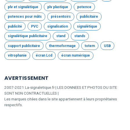
plv et signalétique
plv plastique
potence
potences pour mâts
présentoirs
publicitaire
publicité
PVC
signalisation
signalétique
signalétique publicitaire
stand
stands
support publicitaire
thermoformage
totem
USB
vitrophanie
écran Lcd
écran numérique
AVERTISSEMENT
2007-2021 La-signaletique.fr | LES DONNEES ET PHOTOS DU SITE
SONT NON CONTRACTUELLES |
Les marques citées dans le site appartiennent à leurs propriétaires
respectifs.