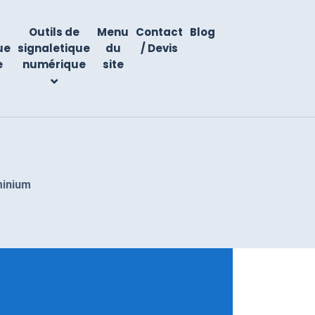
Outils de
Menu
Contact
Blog
ue
signaletique
du
/ Devis
e
numérique
site
minium