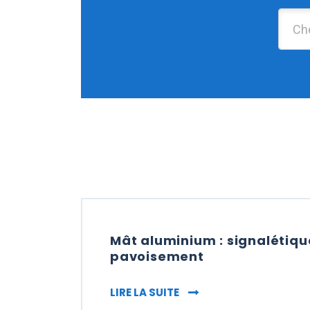
Mât aluminium : signalétiqu
pavoisement
MÂT ALUMINIUM : SIGN
LIRE LA SUITE