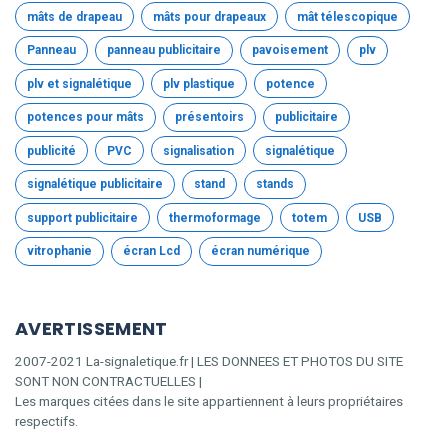
mâts de drapeau
mâts pour drapeaux
mât télescopique
Panneau
panneau publicitaire
pavoisement
plv
plv et signalétique
plv plastique
potence
potences pour mâts
présentoirs
publicitaire
publicité
PVC
signalisation
signalétique
signalétique publicitaire
stand
stands
support publicitaire
thermoformage
totem
USB
vitrophanie
écran Lcd
écran numérique
AVERTISSEMENT
2007-2021 La-signaletique.fr | LES DONNEES ET PHOTOS DU SITE
SONT NON CONTRACTUELLES |
Les marques citées dans le site appartiennent à leurs propriétaires
respectifs.