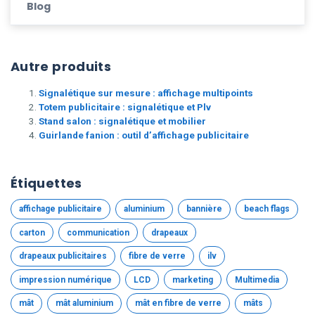
Blog
Autre produits
Signalétique sur mesure : affichage multipoints
Totem publicitaire : signalétique et Plv
Stand salon : signalétique et mobilier
Guirlande fanion : outil d’affichage publicitaire
Étiquettes
affichage publicitaire
aluminium
bannière
beach flags
carton
communication
drapeaux
drapeaux publicitaires
fibre de verre
ilv
impression numérique
LCD
marketing
Multimedia
mât
mât aluminium
mât en fibre de verre
mâts