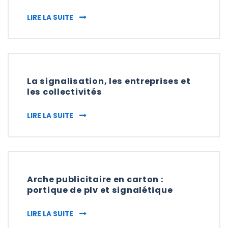
SIGNALÉTIQUE : DES MÉDIAS POUR VOTRE P
LIRE LA SUITE
La signalisation, les entreprises et
les collectivités
LA SIGNALISATION, LES ENTREPRISES ET LE
LIRE LA SUITE
Arche publicitaire en carton :
portique de plv et signalétique
ARCHE PUBLICITAIRE EN CARTON : PORTIQU
LIRE LA SUITE