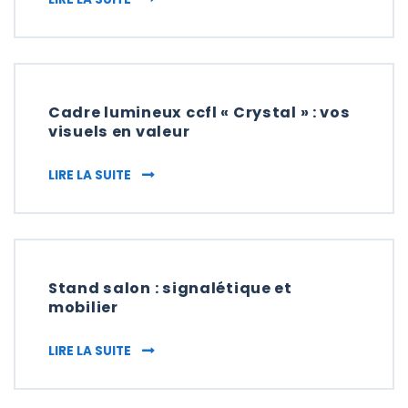
Cadre lumineux ccfl « Crystal » : vos
visuels en valeur
CADRE LUMINEUX CCFL « CRYSTAL » : VOS 
LIRE LA SUITE
Stand salon : signalétique et
mobilier
STAND SALON : SIGNALÉTIQUE ET MOBILIER
LIRE LA SUITE