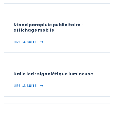
Stand parapluie publicitaire :
affichage mobile
STAND PARAPLUIE PUBLICITAIRE : AFFICHA
LIRE LA SUITE
Dalle led : signalétique lumineuse
DALLE LED : SIGNALÉTIQUE LUMINEUSE
LIRE LA SUITE