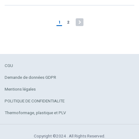
Pagination des publicat
1
2
CGU
Demande de données GDPR
Mentions légales
POLITIQUE DE CONFIDENTIALITE
Thermoformage, plastique et PLV
Copyright ©2024 . All Rights Reserved.