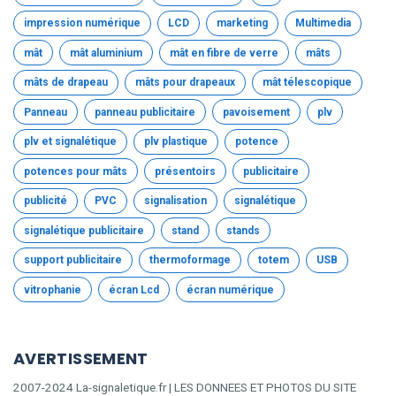
impression numérique
LCD
marketing
Multimedia
mât
mât aluminium
mât en fibre de verre
mâts
mâts de drapeau
mâts pour drapeaux
mât télescopique
Panneau
panneau publicitaire
pavoisement
plv
plv et signalétique
plv plastique
potence
potences pour mâts
présentoirs
publicitaire
publicité
PVC
signalisation
signalétique
signalétique publicitaire
stand
stands
support publicitaire
thermoformage
totem
USB
vitrophanie
écran Lcd
écran numérique
AVERTISSEMENT
2007-2024 La-signaletique.fr | LES DONNEES ET PHOTOS DU SITE