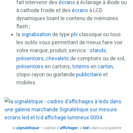
fait intervenir des
écran
s à éclairage à diode ou
à cathode froide et des
écran
s à LCD
dynamiques lisant le contenu de mémoires
flash ;
la
signalisation
de type
plv
classique ou tous
les outils vous permettant de mieux faire voir
votre marque, produit, service :
stands
,
présentoirs
,
chevalets
de comptoirs ou de sol,
présentoirs
en cartons,
totems
en
carton
,
stops-rayon ou guirlande
publicitaire
et
mobiles.
la
signalétique
– cadres d’
affichage
s à
led
s dans une galerie