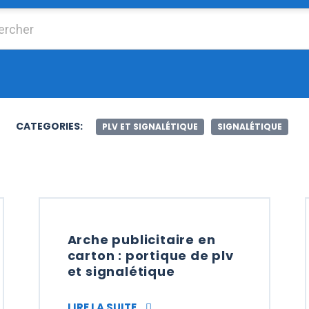
Chercher :
CATEGORIES:
PLV ET SIGNALÉTIQUE
SIGNALÉTIQUE
Arche publicitaire en
carton : portique de plv
et signalétique
ENTREPRISES ET LES COLLECTIVITÉS
ARCHE PUBLICITAIRE EN CARTON
LIRE LA SUITE