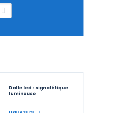
Dalle led : signalétique
lumineuse
 : PORTIQUE DE PLV ET SIGNALÉTIQUE
DALLE LED : SIGNALÉTIQUE LUMINEUSE
LIRE LA SUITE