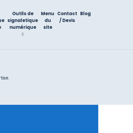
Outils de
Menu
Contact
Blog
ue
signaletique
du
/ Devis
e
numérique
site
rton