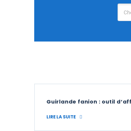
Guirlande fanion : outil d’af
GUIRLANDE FANION : OU
LIRE LA SUITE