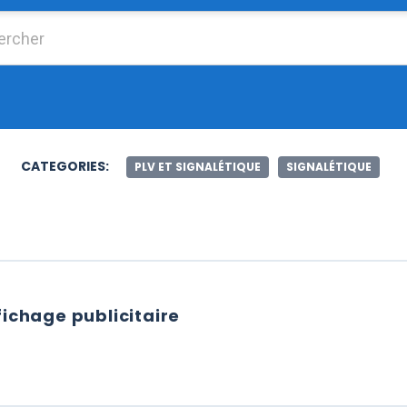
Chercher :
CATEGORIES:
PLV ET SIGNALÉTIQUE
SIGNALÉTIQUE
fichage publicitaire
TIL D’AFFICHAGE PUBLICITAIRE