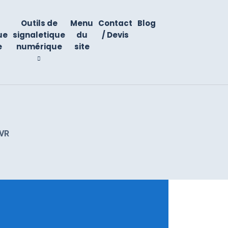
Outils de
Menu
Contact
Blog
ue
signaletique
du
/ Devis
e
numérique
site
VR