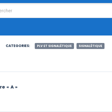
Chercher :
CATEGORIES:
PLV ET SIGNALÉTIQUE
SIGNALÉTIQUE
e « A »
E VERRE « A »